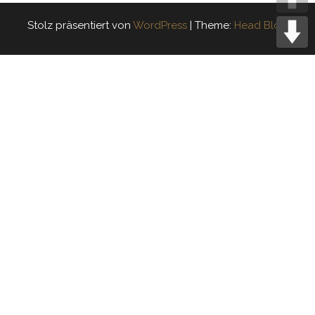
Stolz präsentiert von
WordPress
|
Theme:
Head Blog